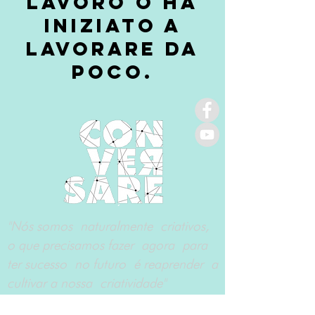
lavoro o ha
iniziato a
lavorare da
poco.
"Nós somos naturalmente criativos,
o que precisamos fazer agora para
ter sucesso no futuro é reaprender a
cultivar a nossa criatividade"
Benito Guidi